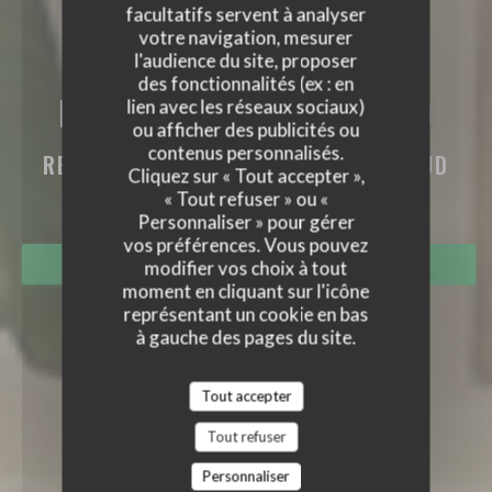
facultatifs servent à analyser
votre navigation, mesurer
l'audience du site, proposer
des fonctionnalités (ex : en
LOVEBIRD SAINT-CLOUD
lien avec les réseaux sociaux)
ou afficher des publicités ou
LOVEBIRD SAINT-CLOUD
contenus personnalisés.
RESTAURANT DE TAPAS
|
SAINT-CLOUD
Cliquez sur « Tout accepter »,
(92)
« Tout refuser » ou «
Personnaliser » pour gérer
vos préférences. Vous pouvez
RÉSERVER
modifier vos choix à tout
moment en cliquant sur l'icône
représentant un cookie en bas
à gauche des pages du site.
Tout accepter
Tout refuser
Personnaliser