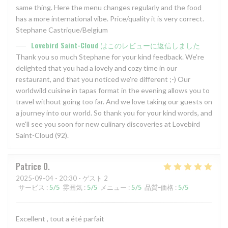
same thing. Here the menu changes regularly and the food
has a more international vibe. Price/quality it is very correct.
Stephane Castrique/Belgium
Lovebird Saint-Cloud
はこのレビューに返信しました
Thank you so much Stephane for your kind feedback. We're
delighted that you had a lovely and cozy time in our
restaurant, and that you noticed we're different ;-) Our
worldwild cuisine in tapas format in the evening allows you to
travel without going too far. And we love taking our guests on
a journey into our world. So thank you for your kind words, and
we'll see you soon for new culinary discoveries at Lovebird
Saint-Cloud (92).
Patrice
O
2025-09-04
- 20:30 - ゲスト 2
サービス
:
5
/5
雰囲気
:
5
/5
メニュー
:
5
/5
品質-価格
:
5
/5
Excellent , tout a été parfait