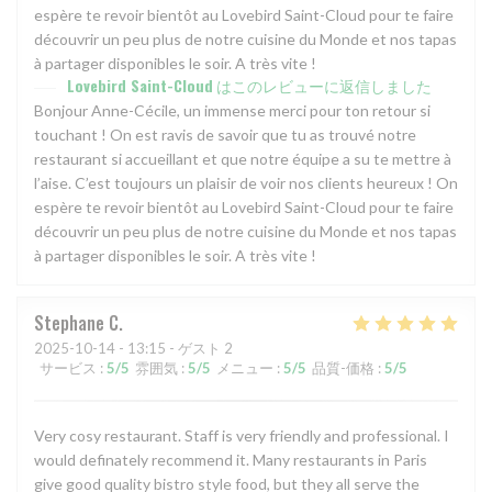
espère te revoir bientôt au Lovebird Saint-Cloud pour te faire
découvrir un peu plus de notre cuisine du Monde et nos tapas
à partager disponibles le soir. A très vite !
Lovebird Saint-Cloud
はこのレビューに返信しました
Bonjour Anne-Cécile, un immense merci pour ton retour si
touchant ! On est ravis de savoir que tu as trouvé notre
restaurant si accueillant et que notre équipe a su te mettre à
l’aise. C’est toujours un plaisir de voir nos clients heureux ! On
espère te revoir bientôt au Lovebird Saint-Cloud pour te faire
découvrir un peu plus de notre cuisine du Monde et nos tapas
à partager disponibles le soir. A très vite !
Stephane
C
2025-10-14
- 13:15 - ゲスト 2
サービス
:
5
/5
雰囲気
:
5
/5
メニュー
:
5
/5
品質-価格
:
5
/5
Very cosy restaurant. Staff is very friendly and professional. I
would definately recommend it. Many restaurants in Paris
give good quality bistro style food, but they all serve the