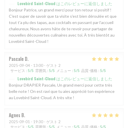
Lovebird Saint-Cloud
はこのレビューに返信しました
Bonjour Patrice, un grand merci pour ton retour si positif !
C'est super de savoir que ta visite s'est bien déroulée et que
tout t'a plu des tapas, aux cocktails en passant par l’accueil
chaleureux. Nous avons hâte de te revoir pour partager de
nouvelles découvertes culinaires avec toi. À très bientôt au
Lovebird Saint-Cloud !
Pascale
D
2025-09-04
- 13:00 - ゲスト 2
サービス
:
5
/5
雰囲気
:
5
/5
メニュー
:
5
/5
品質-価格
:
5
/5
Lovebird Saint-Cloud
はこのレビューに返信しました
Bonjour DRAPIER Pascale, Un grand merci pour cette très
belle note ! On est ravi que tu aies apprécié ton expérience
au Lovebird Saint-Cloud. A très vite !
Agnes
B
2025-09-01
- 19:30 - ゲスト 2
サービス
:
5
/5
雰囲気
:
5
/5
メニュー
:
5
/5
品質-価格
:
5
/5