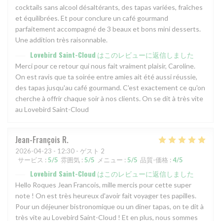
cocktails sans alcool désaltérants, des tapas variées, fraîches
et équilibrées. Et pour conclure un café gourmand
parfaitement accompagné de 3 beaux et bons mini desserts.
Une addition très raisonnable.
Lovebird Saint-Cloud
はこのレビューに返信しました
Merci pour ce retour qui nous fait vraiment plaisir, Caroline.
On est ravis que ta soirée entre amies ait été aussi réussie,
des tapas jusqu'au café gourmand. C'est exactement ce qu'on
cherche à offrir chaque soir à nos clients. On se dit à très vite
au Lovebird Saint-Cloud
Jean-François
R
2026-04-23
- 12:30 - ゲスト 2
サービス
:
5
/5
雰囲気
:
5
/5
メニュー
:
5
/5
品質-価格
:
4
/5
Lovebird Saint-Cloud
はこのレビューに返信しました
Hello Roques Jean Francois, mille mercis pour cette super
note ! On est très heureux d'avoir fait voyager tes papilles.
Pour un déjeuner bistronomique ou un diner tapas, on te dit à
très vite au Lovebird Saint-Cloud ! Et en plus, nous sommes