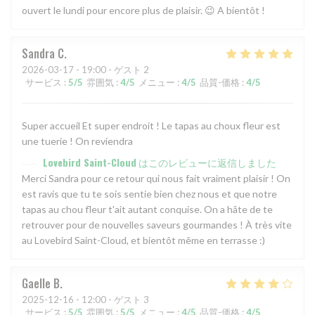
ouvert le lundi pour encore plus de plaisir. 😉 A bientôt !
Sandra
C
2026-03-17
- 19:00 - ゲスト 2
サービス
:
5
/5
雰囲気
:
4
/5
メニュー
:
4
/5
品質-価格
:
4
/5
Super accueil Et super endroit ! Le tapas au choux fleur est
une tuerie ! On reviendra
Lovebird Saint-Cloud
はこのレビューに返信しました
Merci Sandra pour ce retour qui nous fait vraiment plaisir ! On
est ravis que tu te sois sentie bien chez nous et que notre
tapas au chou fleur t'ait autant conquise. On a hâte de te
retrouver pour de nouvelles saveurs gourmandes ! À très vite
au Lovebird Saint-Cloud, et bientôt même en terrasse :)
Gaelle
B
2025-12-16
- 12:00 - ゲスト 3
サービス
:
5
/5
雰囲気
:
5
/5
メニュー
:
4
/5
品質-価格
:
4
/5