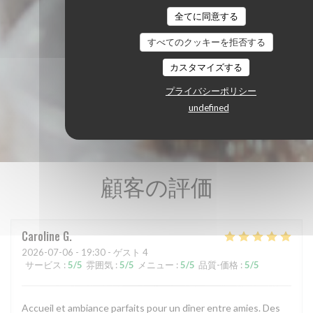
全てに同意する
すべてのクッキーを拒否する
カスタマイズする
プライバシーポリシー
undefined
顧客の評価
Caroline
G
2026-07-06
- 19:30 - ゲスト 4
サービス
:
5
/5
雰囲気
:
5
/5
メニュー
:
5
/5
品質-価格
:
5
/5
Accueil et ambiance parfaits pour un dîner entre amies. Des