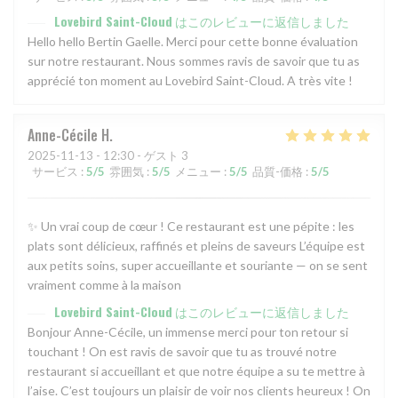
Lovebird Saint-Cloud
はこのレビューに返信しました
Hello hello Bertin Gaelle. Merci pour cette bonne évaluation
sur notre restaurant. Nous sommes ravis de savoir que tu as
apprécié ton moment au Lovebird Saint-Cloud. A très vite !
Anne-Cécile
H
2025-11-13
- 12:30 - ゲスト 3
サービス
:
5
/5
雰囲気
:
5
/5
メニュー
:
5
/5
品質-価格
:
5
/5
✨ Un vrai coup de cœur ! Ce restaurant est une pépite : les
plats sont délicieux, raffinés et pleins de saveurs L’équipe est
aux petits soins, super accueillante et souriante — on se sent
vraiment comme à la maison
Lovebird Saint-Cloud
はこのレビューに返信しました
Bonjour Anne-Cécile, un immense merci pour ton retour si
touchant ! On est ravis de savoir que tu as trouvé notre
restaurant si accueillant et que notre équipe a su te mettre à
l’aise. C’est toujours un plaisir de voir nos clients heureux ! On