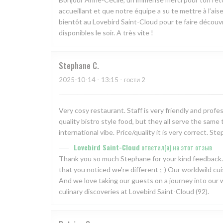
accueillant et que notre équipe a su te mettre à l’aise
bientôt au Lovebird Saint-Cloud pour te faire découv
disponibles le soir. A très vite !
Stephane
C
2025-10-14
- 13:15 - гости 2
Very cosy restaurant. Staff is very friendly and prof
quality bistro style food, but they all serve the sam
international vibe. Price/quality it is very correct. 
Lovebird Saint-Cloud
ответил(а) на этот отзыв
Thank you so much Stephane for your kind feedback. W
that you noticed we're different ;-) Our worldwild cui
And we love taking our guests on a journey into our w
culinary discoveries at Lovebird Saint-Cloud (92).