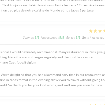
. C’est toujours un plaisir de voir nos clients heureux ! On espère te revo
rir un peu plus de notre cuisine du Monde et nos tapas à partager
Услуги
:
5
/5
Атмосфера
:
5
/5
Меню
:
5
/5
Цена / качество
essional. I would definately recommend it. Many restaurants in Paris give
e thing. Here the menu changes regularly and the food has a more
Stephane Castrique/Belgium
e're delighted that you had a lovely and cozy time in our restaurant, a
sine in tapas format in the evening allows you to travel without going too
orld. So thank you for your kind words, and we'll see you soon for new