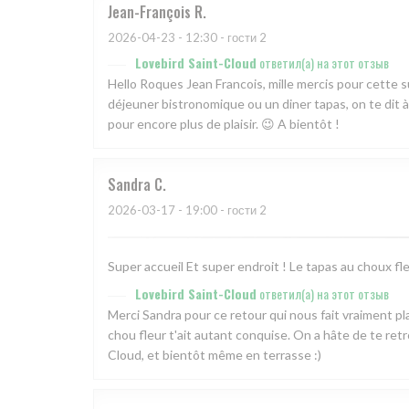
Jean-François
R
2026-04-23
- 12:30 - гости 2
Lovebird Saint-Cloud
ответил(а) на этот отзыв
Hello Roques Jean Francois, mille mercis pour cette s
déjeuner bistronomique ou un diner tapas, on te dit à
pour encore plus de plaisir. 😉 A bientôt !
Sandra
C
2026-03-17
- 19:00 - гости 2
Super accueil Et super endroit ! Le tapas au choux fl
Lovebird Saint-Cloud
ответил(а) на этот отзыв
Merci Sandra pour ce retour qui nous fait vraiment pla
chou fleur t'ait autant conquise. On a hâte de te ret
Cloud, et bientôt même en terrasse :)