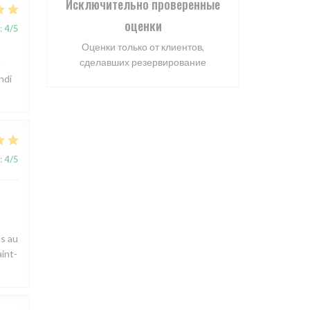
Исключительно проверенные
оценки
:
4
/5
Оценки только от клиентов,
сделавших резервирование
n
ndi
:
4
/5
as au
aint-