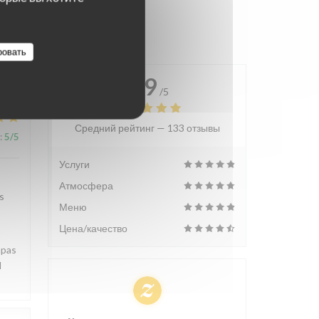
ровать
4.9
/5
Средний рейтинг —
133 отзывы
:
5
/5
Услуги
Атмосфера
s
Меню
Цена/качество
apas
d