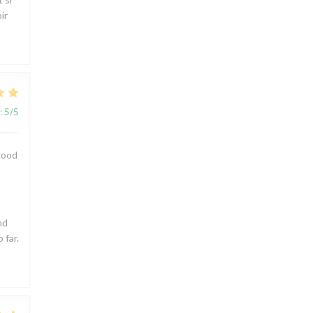
ir
:
5
/5
 good
nd
 far.