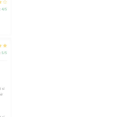
:
4
/5
:
5
/5
 si
ir
 si