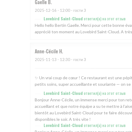
Gaelle
B
2025-12-16
- 12:00 - гости 3
Lovebird Saint-Cloud
ответил(а) на этот отзыв
Hello hello Bertin Gaelle. Merci pour cette bonne év
apprécié ton moment au Lovebird Saint-Cloud. A très 
Anne-Cécile
H
2025-11-13
- 12:30 - гости 3
✨ Un vrai coup de cœur ! Ce restaurant est une pépite 
petits soins, super accueillante et souriante — on s
Lovebird Saint-Cloud
ответил(а) на этот отзыв
Bonjour Anne-Cécile, un immense merci pour ton retou
accueillant et que notre équipe a su te mettre à l’aise
bientôt au Lovebird Saint-Cloud pour te faire découv
disponibles le soir. A très vite !
Lovebird Saint-Cloud
ответил(а) на этот отзыв
Bonjour Anne-Cécile, un immense merci pour ton retou