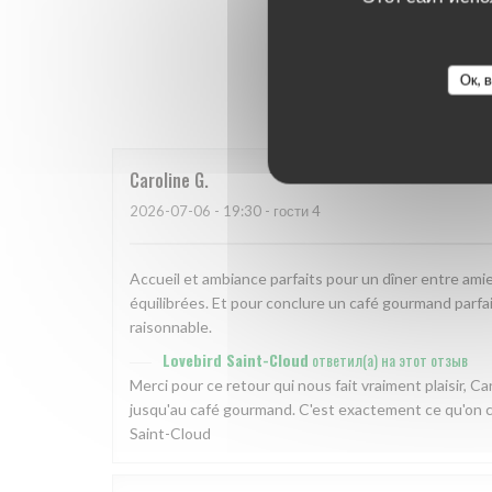
Оценки 
Ок, 
Caroline
G
2026-07-06
- 19:30 - гости 4
Accueil et ambiance parfaits pour un dîner entre amies
équilibrées. Et pour conclure un café gourmand parf
raisonnable.
Lovebird Saint-Cloud
ответил(а) на этот отзыв
Merci pour ce retour qui nous fait vraiment plaisir, Ca
jusqu'au café gourmand. C'est exactement ce qu'on che
Saint-Cloud