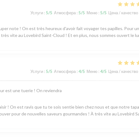
Услуги
:
5
/5
Атмосфера
:
5
/5
Меню
:
5
/5
Цена / качество
uper note ! On est très heureux d'avoir fait voyager tes papilles. Pour u
 très vite au Lovebird Saint-Cloud ! Et en plus, nous sommes ouvert le lu
Услуги
:
5
/5
Атмосфера
:
4
/5
Меню
:
4
/5
Цена / качество
eur est une tuerie ! On reviendra
isir ! On est ravis que tu te sois sentie bien chez nous et que notre tap
rouver pour de nouvelles saveurs gourmandes ! À très vite au Lovebird S