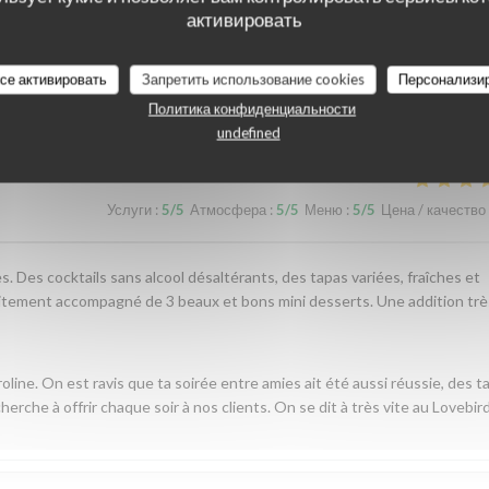
активировать
наших посетителей
все активировать
Запретить использование cookies
Персонализи
Политика конфиденциальности
undefined
Услуги
:
5
/5
Атмосфера
:
5
/5
Меню
:
5
/5
Цена / качество
. Des cocktails sans alcool désaltérants, des tapas variées, fraîches et
aitement accompagné de 3 beaux et bons mini desserts. Une addition trè
roline. On est ravis que ta soirée entre amies ait été aussi réussie, des t
rche à offrir chaque soir à nos clients. On se dit à très vite au Lovebir