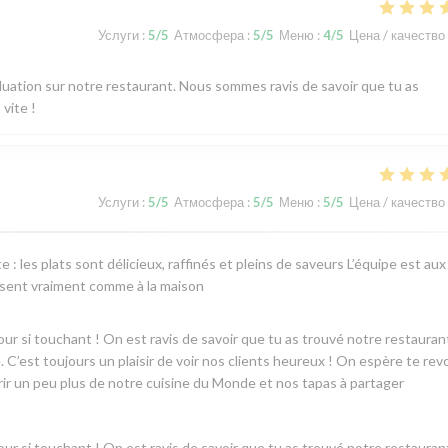
Услуги
:
5
/5
Атмосфера
:
5
/5
Меню
:
4
/5
Цена / качество
aluation sur notre restaurant. Nous sommes ravis de savoir que tu as
vite !
Услуги
:
5
/5
Атмосфера
:
5
/5
Меню
:
5
/5
Цена / качество
: les plats sont délicieux, raffinés et pleins de saveurs L’équipe est aux
e sent vraiment comme à la maison
r si touchant ! On est ravis de savoir que tu as trouvé notre restaurant
. C’est toujours un plaisir de voir nos clients heureux ! On espère te revo
rir un peu plus de notre cuisine du Monde et nos tapas à partager
r si touchant ! On est ravis de savoir que tu as trouvé notre restaurant