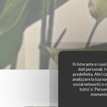
Il ristorante e i su
dati personali. 
predefinita. Altri 
analizzare la tua na
social network) o vi
tutto' o 'Person
momento c