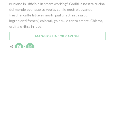
riunione in ufficio o in smart working? Goditi la nostra cucina
del mondo ovunque tu voglia, con le nostre bevande
fresche, caffè latte e i nostri piatti fatti in casa con
ingredienti freschi, colorati, golosi... e tanto amore. Chiama,
ordina e ritira in loco!
((APRE UNA NUOVA F
MAGGIORI INFORMAZIONI
Facebook ((apre una nuova finestra))
Instagram ((apre una nuova finestra))
Contattaci
((apre una
5 Avenue de Longchamp 92210 Saint-Cloud (92)
01 47 71 10 45
Facebook ((apre una nuova finestra))
Instagram ((apre una nuova fi