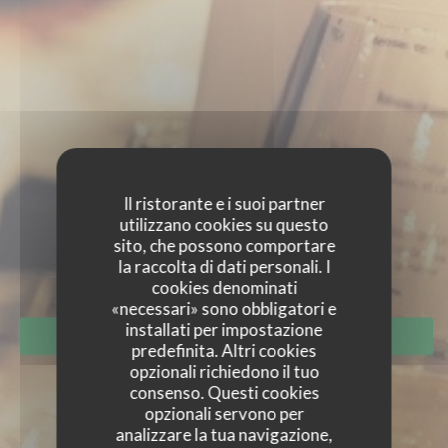
Il ristorante e i suoi partner
EVENTI
utilizzano cookies su questo
sito, che possono comportare
la raccolta di dati personali. I
cookies denominati
«necessari» sono obbligatori e
installati per impostazione
PRENOTA
predefinita. Altri cookies
opzionali richiedono il tuo
consenso. Questi cookies
opzionali servono per
analizzare la tua navigazione,